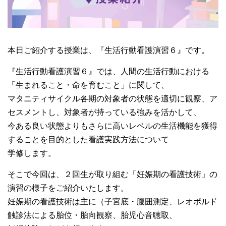
大学院【博士前期課程】
大学院【博士後期課程】
本日ご紹介する授業は、『生活行動看護演習６』です。
感染管理認定看護師教育課程
『生活行動看護演習６』では、人間の生活行動における
「生まれること・命を育むこと」に関して、
マタニティサイクル各期の対象者の状態を適切に観察、ア
看護の智協働開発センター
セスメントし、対象者が持っている強みを活かして、
今ある良い状態よりもさらに高いレベルの生活機能を獲得
入試案内
することを目的とした看護実践方法について
学修します。
Q＆A
そこで今回は、２回生が取り組む「妊娠期の看護技術」の
演習の様子をご紹介いたします。
サイト案内
妊娠期の看護技術は主に（子宮底・腹囲測定、レオポルド
触診法による胎位・胎向観察、胎児心音聴取、
在校生専用