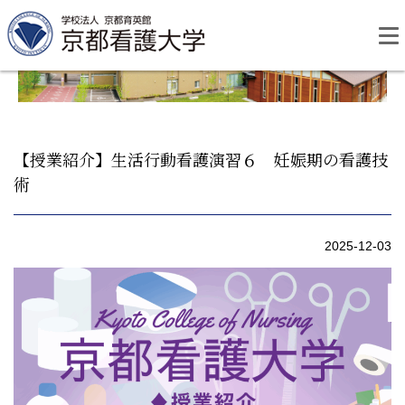
Skip
to
content
【授業紹介】生活行動看護演習６ 妊娠期の看護技
術
資料請求
お問い合わせ
2025-12-03
大学紹介
看護学部・編入学
学校生活