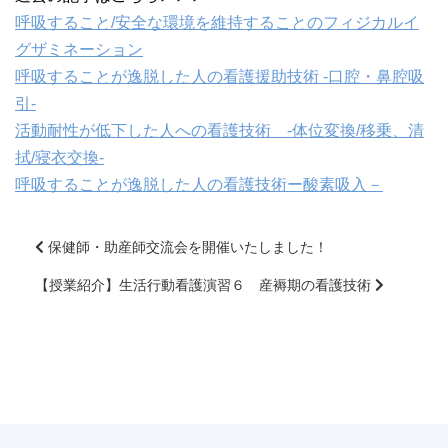
呼吸すること/安全な環境を維持することのフィジカルイ
グザミネーション
呼吸することが逸脱した人の看護援助技術 -口腔・鼻腔吸
引-
活動耐性が低下した人への看護技術 -体位変換/移乗、清
拭/寝衣交換-
呼吸することが逸脱した人の看護技術ー酸素吸入－
保健師・助産師交流会を開催いたしました！
【授業紹介】生活行動看護演習６ 産褥期の看護技術
前
後
の
記
事
へ
の