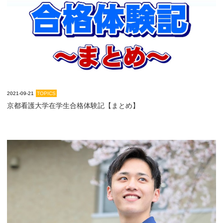
大学院【博士前期課程】
大学院【博士後期課程】
感染管理認定看護師教育課程
2021-09-21
TOPICS
看護の智協働開発センター
京都看護大学在学生合格体験記【まとめ】
入試案内
Q＆A
サイト案内
在校生専用