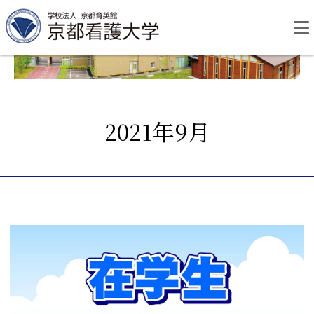
Skip
to
content
2021年9月
資料請求
お問い合わせ
大学紹介
看護学部・編入学
学校生活