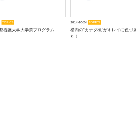
8
TOPICS
2014-10-24
TOPICS
京都看護大学大学祭プログラム
構内の”カナダ楓”がキレイに色づ
た！