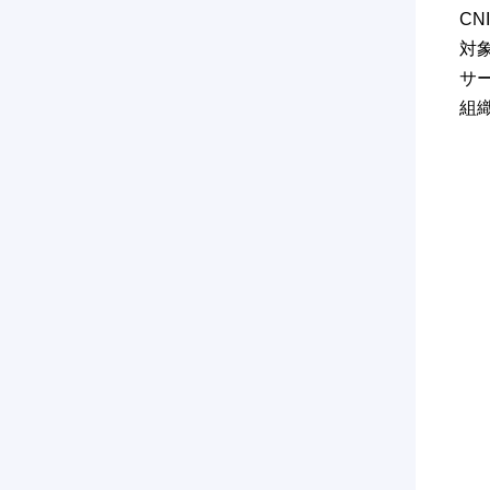
C
対
サ
組