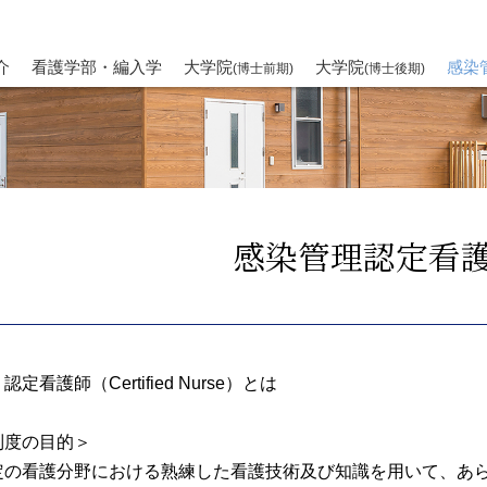
介
看護学部・編入学
大学院
大学院
感染
(博士前期)
(博士後期)
感染管理認定看
認定看護師（Certified Nurse）とは
制度の目的＞
定の看護分野における熟練した看護技術及び知識を用いて、あ