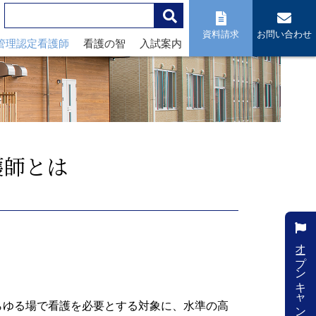
資料請求
お問い合わせ
管理認定看護師
看護の智
入試案内
護師とは
オープンキャンパス
らゆる場で看護を必要とする対象に、水準の高