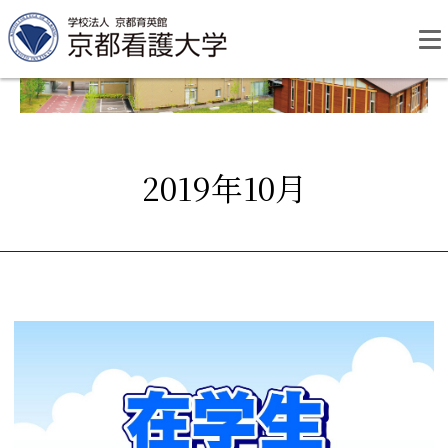
Skip
to
content
2019年10月
資料請求
お問い合わせ
大学紹介
看護学部・編入学
学校生活