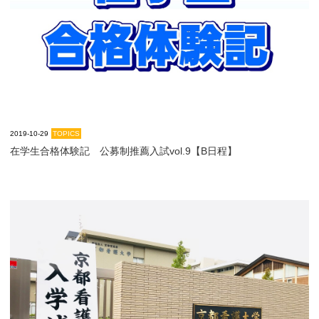
大学院【博士前期課程】
大学院【博士後期課程】
感染管理認定看護師教育課程
2019-10-29
TOPICS
看護の智協働開発センター
在学生合格体験記 公募制推薦入試vol.9【B日程】
入試案内
Q＆A
サイト案内
在校生専用