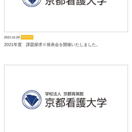
大学院【博士前期課程】
大学院【博士後期課程】
2021-11-29
TOPICS
感染管理認定看護師教育課程
2021年度 課題探求Ⅱ発表会を開催いたしました。
看護の智協働開発センター
入試案内
Q＆A
サイト案内
在校生専用