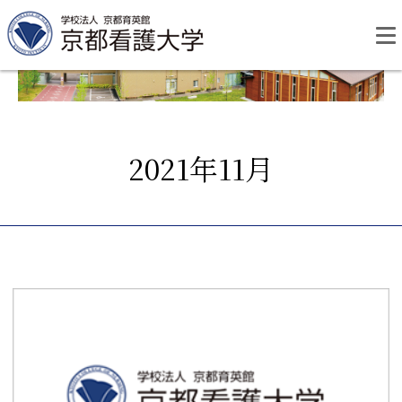
Skip
to
content
2021年11月
資料請求
お問い合わせ
大学紹介
看護学部・編入学
学校生活