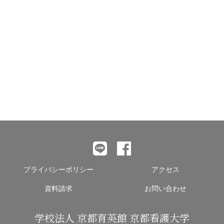
【2022年度入試情報】学校推薦型選抜・社会人入試、出願受付開
始のお知らせ
プライバシーポリシー
アクセス
資料請求
お問い合わせ
学校法人 京都育英館 京都看護大学