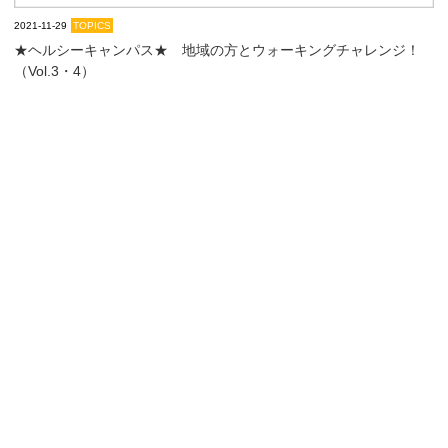
2021-11-29
TOPICS
★ヘルシーキャンパス★ 地域の方とウォーキングチャレンジ！
（Vol.3・4）
【中京区協定】こころ・愛・ふれあいネットワークで三林聖司先生
の講演会が開催されました。