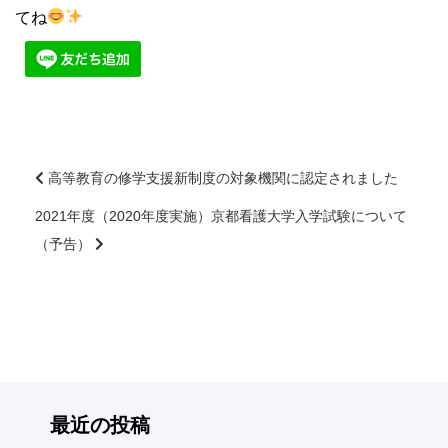
てね
高等教育の修学支援新制度の対象機関に認定されました
2021年度（2020年度実施）京都看護大学入学試験について
前
後
（予告）
の
記
事
へ
の
リ
ン
最近の投稿
ク