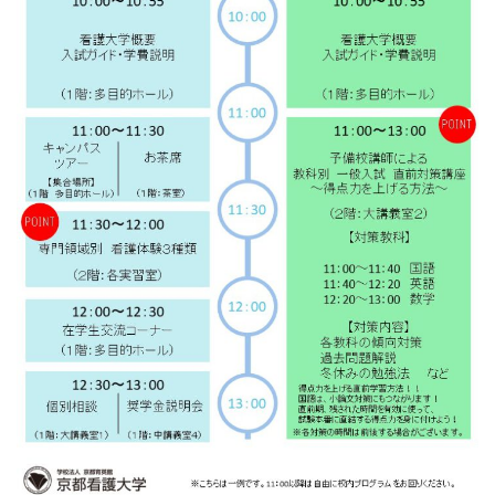
大学院【博士前期課程】
大学院【博士後期課程】
感染管理認定看護師教育課程
看護の智協働開発センター
入試案内
Q＆A
サイト案内
在校生専用