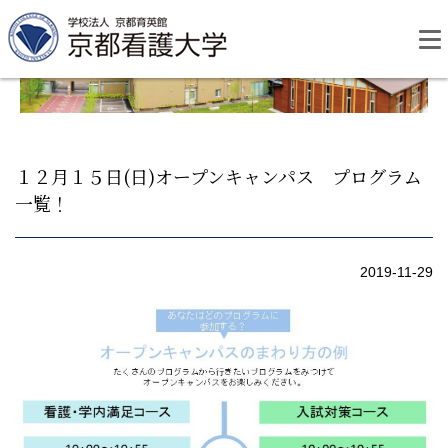
Skip
to
content
１２月１５日(日)オープンキャンパス プログラム
一覧！
資料請求
お問い合わせ
2019-11-29
大学紹介
看護学部・編入学
学校生活