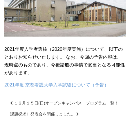
大学院【博士前期課程】
大学院【博士後期課程】
感染管理認定看護師教育課程
2021年度入学者選抜（2020年度実施）について、以下の
看護の智協働開発センター
とおりお知らせいたします。 なお、今回の予告内容は、
現時点のものであり、今後諸般の事情で変更となる可能性
があります。
入試案内
2021年度 京都看護大学入学試験について（予告）
Q＆A
１２月１５日(日)オープンキャンパス プログラム一覧！
サイト案内
課題探求Ⅱ発表会を開催しました。
前
後
の
在校生専用