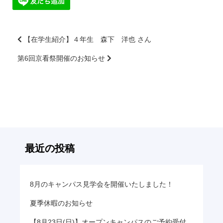
【在学生紹介】４年生 森下 洋也 さん
第6回京看祭開催のお知らせ
前
後
の
記
事
へ
の
リ
最近の投稿
ン
ク
8月のキャンパス見学会を開催いたしました！
夏季休暇のお知らせ
【8月23日(日)】オープンキャンパスのご予約受付