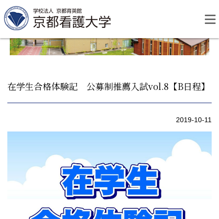
Skip
to
content
在学生合格体験記 公募制推薦入試vol.8【B日程】
資料請求
お問い合わせ
2019-10-11
大学紹介
看護学部・編入学
学校生活