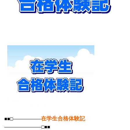
大学院【博士前期課程】
大学院【博士後期課程】
感染管理認定看護師教育課程
看護の智協働開発センター
入試案内
Q＆A
サイト案内
在学生合格体験記
■■□――――――
――――――――□■■
在校生専用