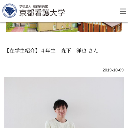
Skip
to
content
【在学生紹介】４年生 森下 洋也 さん
資料請求
お問い合わせ
2019-10-09
大学紹介
看護学部・編入学
学校生活