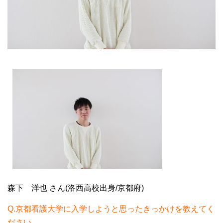
大学院【博士前期課程】
大学院【博士後期課程】
感染管理認定看護師教育課程
看護の智協働開発センター
入試案内
Q＆A
サイト案内
森下 洋也 さん(洛西高校出身/京都府)
Q.京都看護大学に入学しようと思ったきっかけを教えてく
ださい。
在校生専用