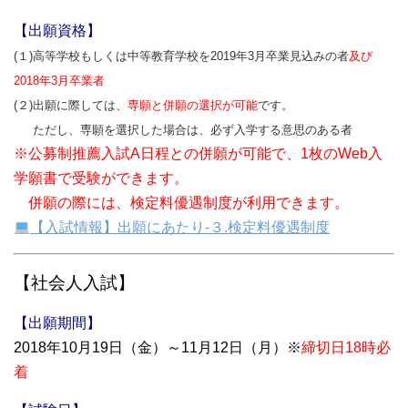
【出願資格】
(１)高等学校もしくは中等教育学校を2019年3月卒業見込みの者
及び
2018年3月卒業者
(２)出願に際しては、
専願と併願の選択が可能
です。
ただし、専願を選択した場合は、必ず入学する意思のある者
※公募制推薦入試A日程との併願が可能で、1枚のWeb入
学願書で受験ができます。
併願の際には、検定料優遇制度が利用できます。
【入試情報】出願にあたり-３.検定料優遇制度
【社会人入試】
【出願期間】
2018年10月19日（金）～11月12日（月）※
締切日18時必
着