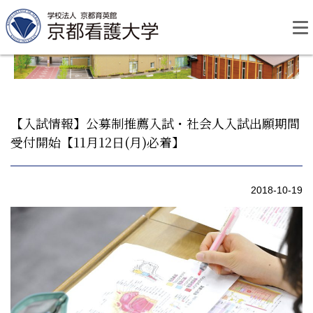
Skip
to
content
【入試情報】公募制推薦入試・社会人入試出願期間
受付開始【11月12日(月)必着】
資料請求
お問い合わせ
2018-10-19
大学紹介
看護学部・編入学
学校生活