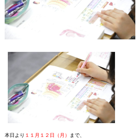
大学院【博士前期課程】
大学院【博士後期課程】
感染管理認定看護師教育課程
看護の智協働開発センター
入試案内
Q＆A
サイト案内
本日より
１１月１２日（月）
まで、
在校生専用