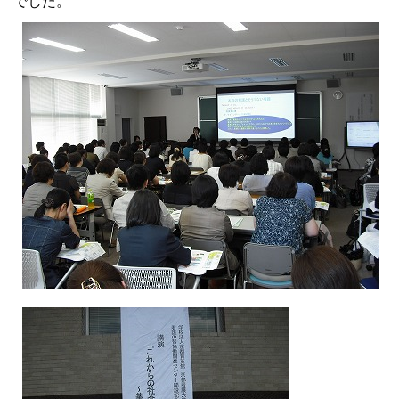
でした。
大学院【博士前期課程】
大学院【博士後期課程】
感染管理認定看護師教育課程
看護の智協働開発センター
入試案内
Q＆A
サイト案内
在校生専用