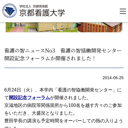
Skip
to
content
看護の智ニュースNo3 看護の智協働開発センター
開設記念フォーラムか開催されました！
資料請求
お問い合わせ
2014-06-25
大学紹介
6月24日（火）、本学内「看護の智協働開発センター」に
て
開設記念フォーラム
が開催されました。
看護学部・編入学
京滋地区の病院等関係箇所から100名を越す方々のご参加
をいただき、大盛況となりました。
学校生活
豊田学長の講演も予定時間をオーバーしての熱の入りよう