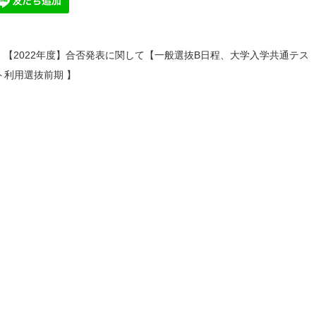
【2022年度】合否発表に関して【一般選抜B日程、大学入学共通テス
ト利用選抜前期 】
前
後
の
記
事
へ
の
リ
ン
ク