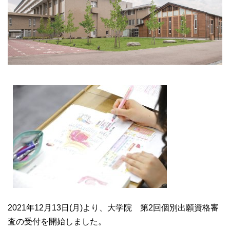
大学院【博士前期課程】
大学院【博士後期課程】
感染管理認定看護師教育課程
看護の智協働開発センター
入試案内
Q＆A
サイト案内
2021年12月13日(月)より、大学院 第2回個別出願資格審
査の受付を開始しました。
在校生専用