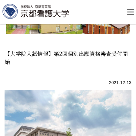
Skip
to
content
【大学院入試情報】第2回個別出願資格審査受付開
始
資料請求
お問い合わせ
2021-12-13
大学紹介
看護学部・編入学
学校生活