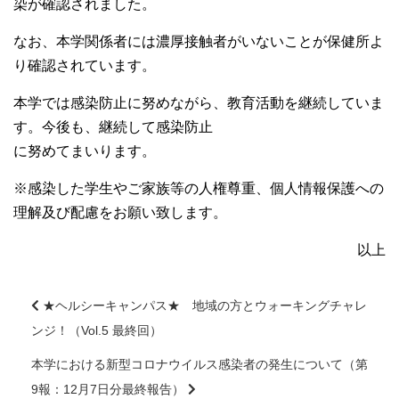
染が確認されました。
大学院【博士前期課程】
なお、本学関係者には濃厚接触者がいないことが保健所よ
り確認されています。
大学院【博士後期課程】
本学では感染防止に努めながら、教育活動を継続していま
感染管理認定看護師教育課程
す。今後も、継続して感染防止
に努めてまいります。
看護の智協働開発センター
※感染した学生やご家族等の人権尊重、個人情報保護への
理解及び配慮をお願い致します。
入試案内
以上
Q＆A
★ヘルシーキャンパス★ 地域の方とウォーキングチャレ
ンジ！（Vol.5 最終回）
サイト案内
前
後
本学における新型コロナウイルス感染者の発生について（第
の
9報：12月7日分最終報告）
在校生専用