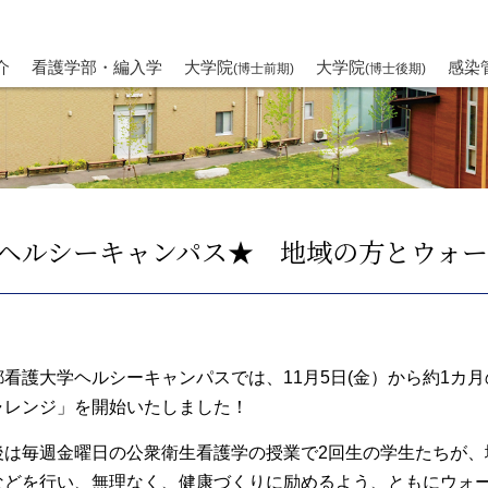
介
看護学部・編入学
大学院
大学院
感染
(博士前期)
(博士後期)
ヘルシーキャンパス★ 地域の方とウォーキ
都看護大学ヘルシーキャンパスでは、11月5日(金）から約1カ
ャレンジ」を開始いたしました！
後は毎週金曜日の公衆衛生看護学の授業で2回生の学生たちが
などを行い、無理なく、健康づくりに励めるよう、ともにウォ