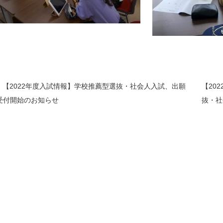
【2022年度入試情報】学校推薦型選抜・社会人入試、出願
【20
受付開始のお知らせ
抜・
前
後
の
記
事
へ
の
リ
ン