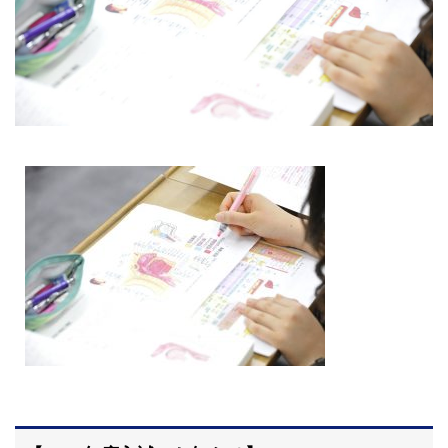
大学院【博士前期課程】
大学院【博士後期課程】
感染管理認定看護師教育課程
看護の智協働開発センター
入試案内
Q＆A
サイト案内
在校生専用