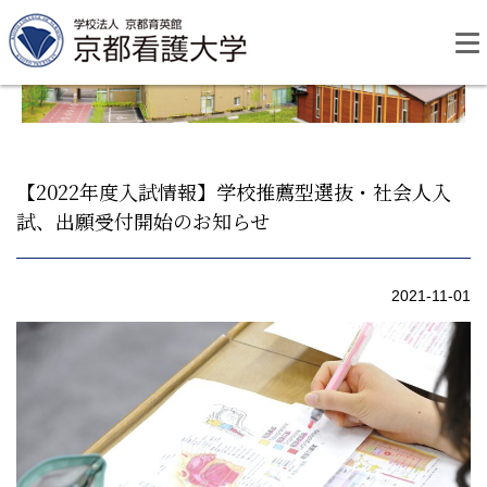
Skip
to
content
【2022年度入試情報】学校推薦型選抜・社会人入
試、出願受付開始のお知らせ
資料請求
お問い合わせ
2021-11-01
大学紹介
看護学部・編入学
学校生活