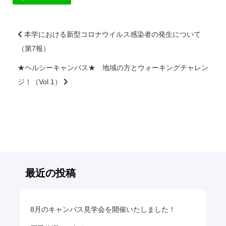
本学における新型コロナウイルス感染者の発⽣について
（第7報）
前
後
★ヘルシーキャンパス★ 地域の方とウォーキングチャレン
の
ジ！（Vol.1）
記
事
へ
の
リ
ン
ク
最近の投稿
8月のキャンパス見学会を開催いたしました！