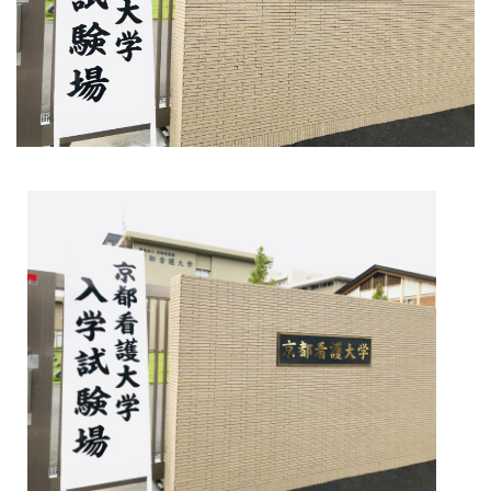
大学院【博士前期課程】
大学院【博士後期課程】
感染管理認定看護師教育課程
看護の智協働開発センター
入試案内
Q＆A
サイト案内
在校生専用