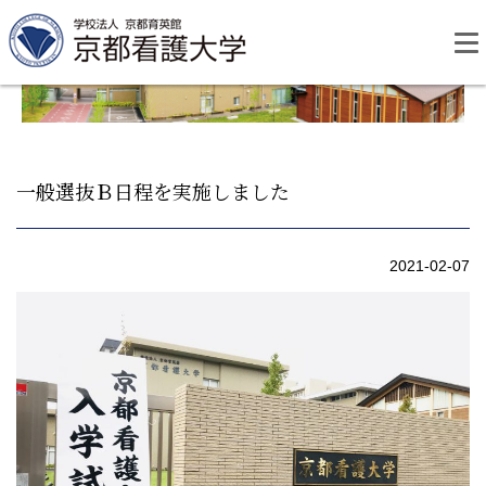
Skip
to
content
一般選抜Ｂ日程を実施しました
資料請求
お問い合わせ
2021-02-07
大学紹介
看護学部・編入学
学校生活