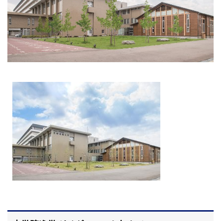
大学院【博士前期課程】
大学院【博士後期課程】
感染管理認定看護師教育課程
看護の智協働開発センター
入試案内
Q＆A
サイト案内
在校生専用