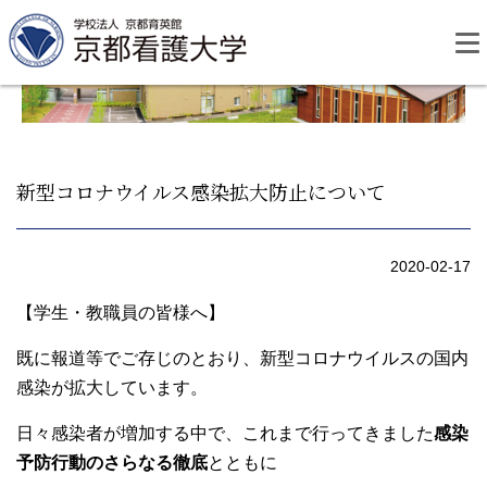
Skip
to
content
新型コロナウイルス感染拡大防止について
資料請求
お問い合わせ
2020-02-17
大学紹介
【学生・教職員の皆様へ】
既に報道等でご存じのとおり、新型コロナウイルスの国内
看護学部・編入学
感染が拡大しています。
日々感染者が増加する中で、これまで行ってきました
感染
学校生活
予防行動のさらなる徹底
とともに