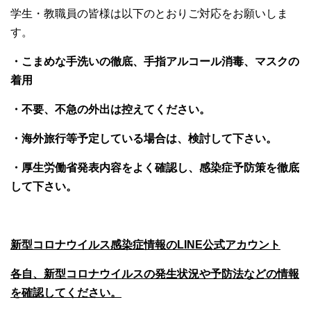
大学院【博士前期課程】
学生・教職員の皆様は以下のとおりご対応をお願いしま
す。
大学院【博士後期課程】
・こまめな手洗いの徹底、手指アルコール消毒、マスクの
着用
感染管理認定看護師教育課程
・不要、不急の外出は控えてください。
看護の智協働開発センター
・海外旅行等予定している場合は、検討して下さい。
・厚生労働省発表内容をよく確認し、感染症予防策を徹底
入試案内
して下さい。
Q＆A
新型コロナウイルス感染症情報の
LINE
公式アカウント
サイト案内
各自、新型コロナウイルスの発生状況や予防法などの情報
を確認してください。
在校生専用