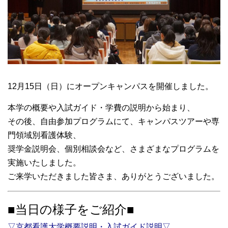
大学院【博士前期課程】
大学院【博士後期課程】
感染管理認定看護師教育課程
12月15日（日）にオープンキャンパスを開催しました。
看護の智協働開発センター
本学の概要や入試ガイド・学費の説明から始まり、
その後、自由参加プログラムにて、キャンパスツアーや専
入試案内
門領域別看護体験、
奨学金説明会、個別相談会など、さまざまなプログラムを
Q＆A
実施いたしました。
ご来学いただきました皆さま、ありがとうございました。
サイト案内
■当日の様子をご紹介■
▽京都看護大学概要説明・入試ガイド説明▽
在校生専用