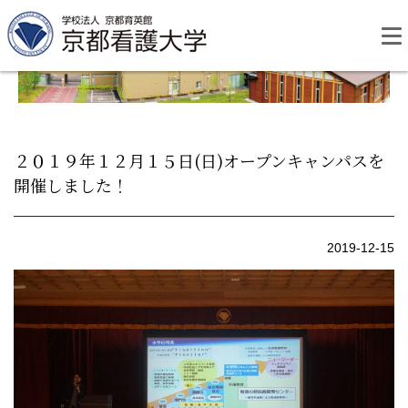
Skip
to
content
２０１９年１２月１５日(日)オープンキャンパスを
開催しました！
資料請求
お問い合わせ
2019-12-15
大学紹介
看護学部・編入学
学校生活