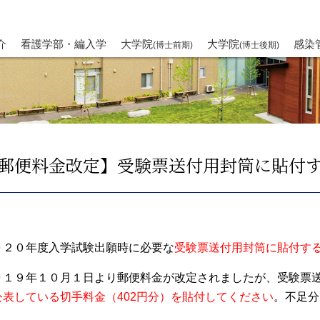
介
看護学部・編入学
大学院
大学院
感染
(博士前期)
(博士後期)
郵便料金改定】受験票送付用封筒に貼付
０２０年度入学試験出願時に必要な
受験票送付用封筒に貼付す
０１９年１０月１日より郵便料金が改定されましたが、受験票
公表している切手料金（402円分）を貼付してください
。不足分