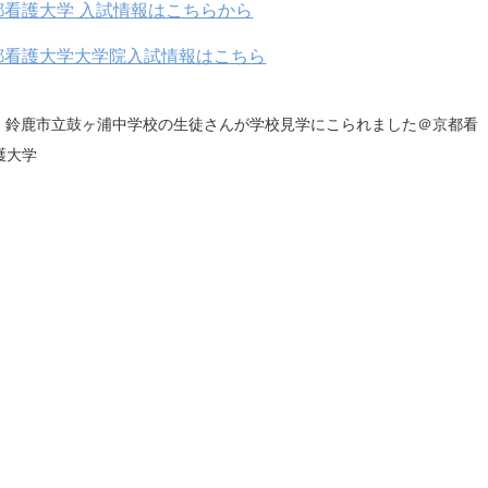
都看護大学 入試情報はこちらから
都看護大学大学院入試情報はこちら
鈴鹿市立鼓ヶ浦中学校の生徒さんが学校見学にこられました＠京都看
護大学
前
後
の
記
事
へ
の
リ
ン
ク