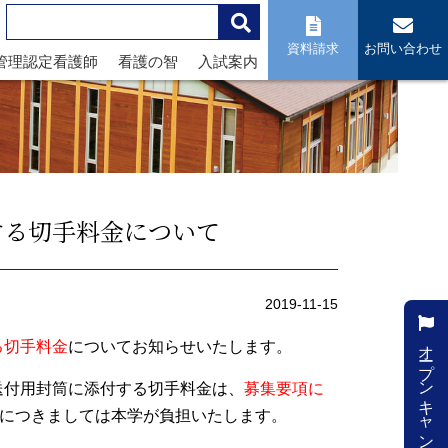
資料請求
お問い合わせ
管理認定看護師
看護の智
入試案内
する切手料金について
2019-11-15
オープンキャンパス
る切手料金
についてお知らせいたします。
送付用封筒に添付する切手料金は、
募集要項に
につきましては本学が負担いたします。