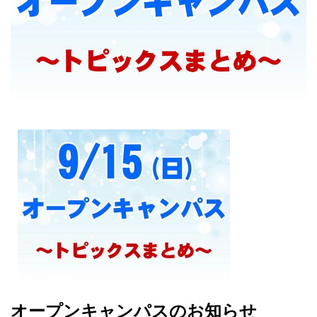
大学院【博士前期課程】
大学院【博士後期課程】
感染管理認定看護師教育課程
看護の智協働開発センター
入試案内
Q＆A
サイト案内
オープンキャンパスのお知らせ
在校生専用