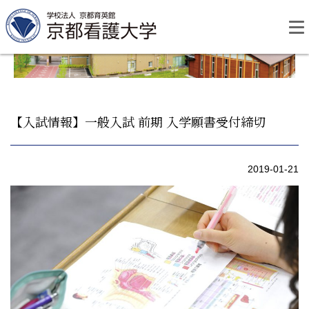
Skip
to
content
【入試情報】一般入試 前期 入学願書受付締切
資料請求
お問い合わせ
2019-01-21
大学紹介
看護学部・編入学
学校生活