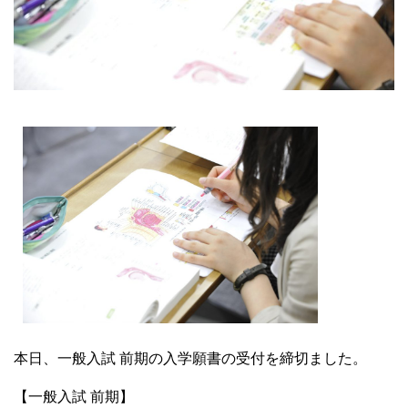
大学院【博士前期課程】
大学院【博士後期課程】
感染管理認定看護師教育課程
看護の智協働開発センター
入試案内
Q＆A
サイト案内
本日、一般入試 前期の入学願書の受付を締切ました。
【一般入試 前期】
在校生専用