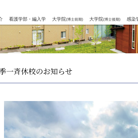
介
看護学部・編入学
大学院
大学院
感染
(博士前期)
(博士後期)
季一斉休校のお知らせ