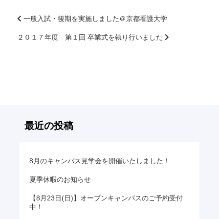
一般入試・後期を実施しました＠京都看護大学
２０１７年度 第１回 卒業式を執り行いました
前
後
の
記
事
へ
の
リ
最近の投稿
ン
ク
8月のキャンパス見学会を開催いたしました！
夏季休暇のお知らせ
【8月23日(日)】オープンキャンパスのご予約受付
中！