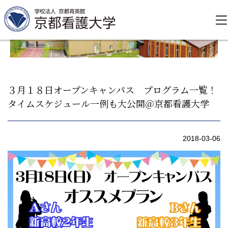
Skip
to
content
３月１８日オープンキャンパス プログラム一覧！
タイムスケジュール一例も大公開＠京都看護大学
資料請求
お問い合わせ
2018-03-06
大学紹介
看護学部・編入学
学校生活