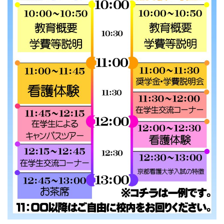
大学院【博士前期課程】
大学院【博士後期課程】
感染管理認定看護師教育課程
看護の智協働開発センター
入試案内
Q＆A
サイト案内
在校生専用