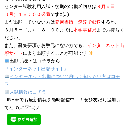
センター試験利用入試・後期の出願〆切りは
３月５日
（月）１８：００必着
ですφ(.. )
まだ出願していない方は
簡易書留・速達で郵送
するか、
３月５日（月）１８：００までに
本学事務局
までお持ちく
ださい。
また、募集要項がお手元にない方でも、
インターネット出
願サイト
により出願することが可能です
出願手続きはコチラから
『インターネット出願サイト』
インターネット出願について詳しく知りたい方はコチ
ラ
入試情報はコチラ
LINE＠でも最新情報を随時配信中！！ぜひ友だち追加し
てねヾ(=^▽^=)ノ