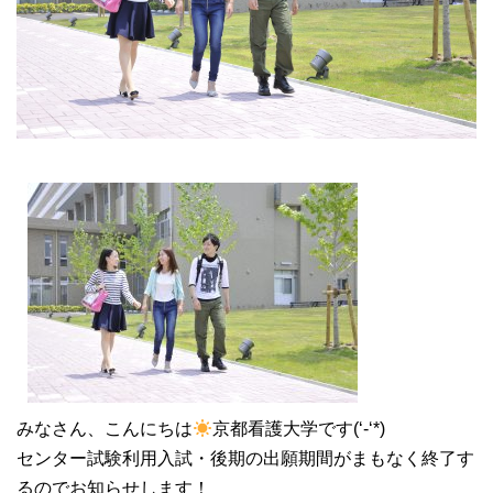
大学院【博士前期課程】
大学院【博士後期課程】
感染管理認定看護師教育課程
看護の智協働開発センター
入試案内
Q＆A
サイト案内
みなさん、こんにちは
京都看護大学です(‘-‘*)
センター試験利用入試・後期の出願期間がまもなく終了す
るのでお知らせします！
在校生専用