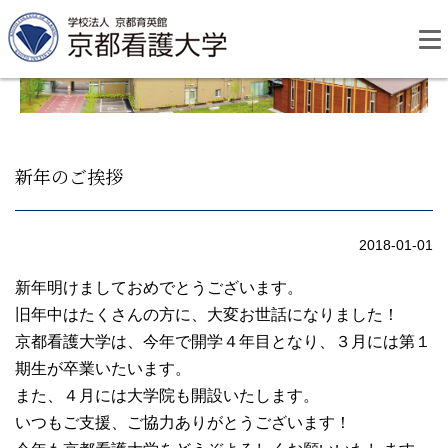
Skip
to
content
新年のご挨拶
資料請求
お問い合わせ
2018-01-01
大学紹介
新年明けましておめでとうございます。
旧年中はたくさんの方に、大変お世話になりました！
京都看護大学は、今年で開学４年目となり、３月には第１
看護学部・編入学
期生が卒業いたいます。
また、４月には大学院も開設いたします。
学校生活
いつもご支援、ご協力ありがとうございます！