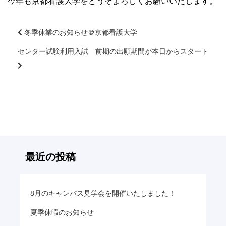
今年も京都看護大学をどうぞよろしくお願いいたします。
大学院【博士前期課程】
冬季休業のお知らせ＠京都看護大学
大学院【博士後期課程】
センター試験利用入試 前期の出願期間が本日からスタート
前
後
感染管理認定看護師教育課程
の
記
看護の智協働開発センター
事
へ
の
入試案内
リ
ン
最近の投稿
ク
Q＆A
サイト案内
8月のキャンパス見学会を開催いたしました！
夏季休暇のお知らせ
在校生専用