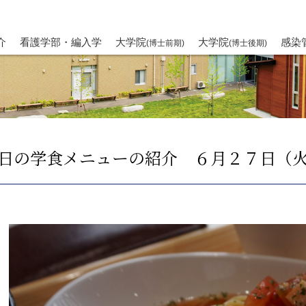
介
看護学部・編入学
大学院
大学院
感染
(博士前期)
(博士後期)
日の学食メニューの紹介 ６月２７日（