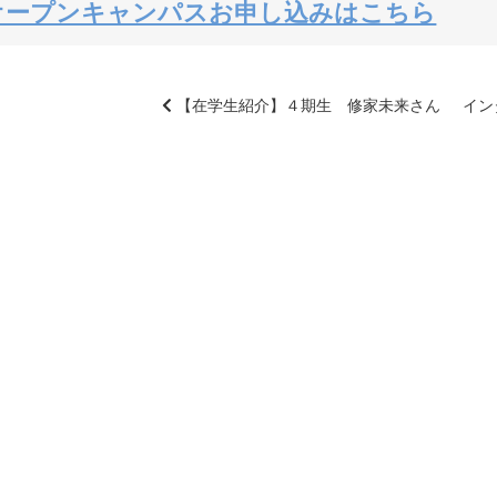
オープンキャンパスお申し込みはこちら
【在学生紹介】４期生 修家未来さん
イン
前
後
の
記
事
へ
の
リ
ン
ク