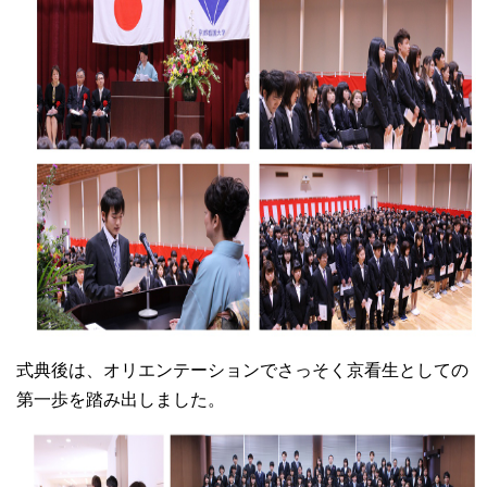
大学院【博士前期課程】
大学院【博士後期課程】
感染管理認定看護師教育課程
看護の智協働開発センター
入試案内
Q＆A
式典後は、オリエンテーションでさっそく京看生としての
第一歩を踏み出しました。
サイト案内
在校生専用