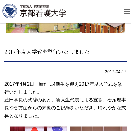
Skip
to
content
2017年度入学式を挙行いたしました
資料請求
お問い合わせ
2017-04-12
大学紹介
2017年4月2日、新たに4期生を迎え2017年度入学式を挙
行いたしました。
豊田学長の式辞のあと、新入生代表による宣誓、松尾理事
看護学部・編入学
長や各方面からの来賓のご祝辞をいただき、晴れやかな式
典となりました。
学校生活