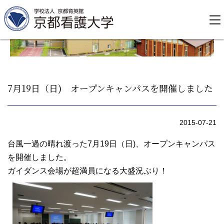
Skip
to
content
7月19日（日) オープンキャンパスを開催しました
資料請求
お問い合わせ
2015-07-21
大学紹介
台風一過の晴れ渡った7月19日（日)、オープンキャンパス
を開催しました。
ガイダンス会場が超満員になる大盛況ぶり！
看護学部・編入学
学校生活