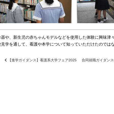
診器や、新生児の赤ちゃんモデルなどを使用した体験に興味津
校見学を通して、看護や本学について知っていただけたのでは
【進学ガイダンス】看護系大学フェア2025
合同就職ガイダン
前
後
の
記
事
へ