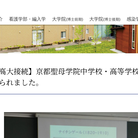
介
看護学部・編入学
大学院
大学院
感染
(博士前期)
(博士後期)
高大接続】京都聖母学院中学校・高等学
られました。