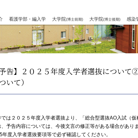
介
看護学部・編入学
大学院
大学院
感染
(博士前期)
(博士後期)
予告】２０２５年度入学者選抜について②
ついて）
学では２０２５年度入学者選抜より、「総合型選抜AO入試（仮
お、予告内容については、今後⽂⾔の修正等がある場合があり
025年度⼊学者選抜要項等で必ず確認してください。