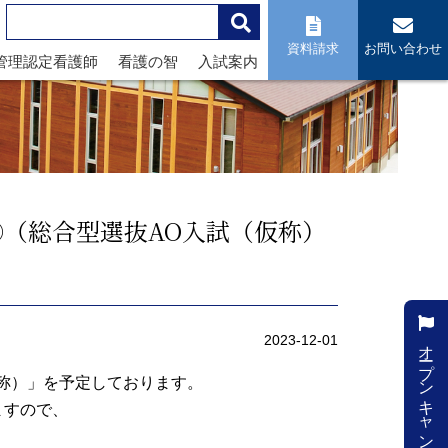
資料請求
お問い合わせ
管理認定看護師
看護の智
入試案内
（総合型選抜AO入試（仮称）
オープンキャンパス
2023-12-01
称）」を予定しております。
ますので、