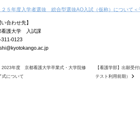
０２５年度入学者選抜 総合型選抜AO入試（仮称）について＜
問い合わせ先】
都看護大学 入試課
‐311‐0123
shi@kyotokango.ac.jp
2023年度 京都看護大学卒業式・大学院修
【看護学部】出願受付
了式について
テスト利用前期）
前
後
の
記
事
へ
の