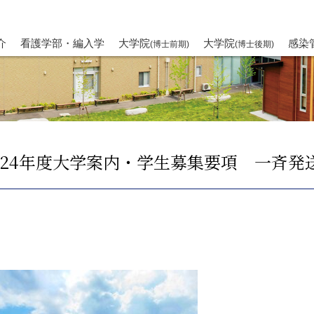
介
看護学部・編入学
大学院
大学院
感染
(博士前期)
(博士後期)
024年度大学案内・学生募集要項 一斉発