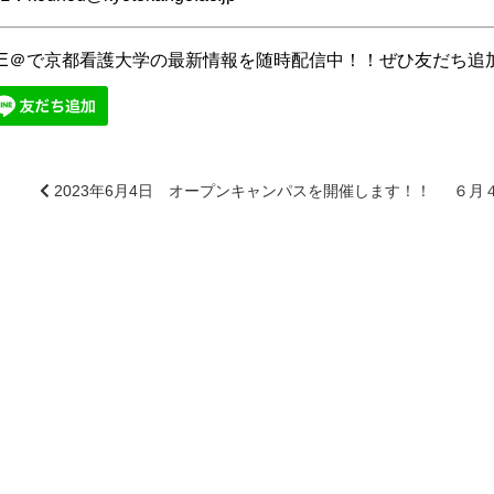
INE＠で京都看護大学の最新情報を随時配信中！！ぜひ友だち追
2023年6月4日 オープンキャンパスを開催します！！
６月
前
後
の
記
事
へ
の
リ
ン