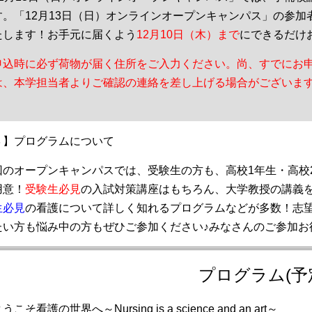
す。「12月13日（日）オンラインオープンキャンパス」の参
たします！お手元に届くよう
12月10日（木）まで
にできるだけ
申込時に必ず荷物が届く住所をご入力ください。尚、すでにお
は、本学担当者よりご確認の連絡を差し上げる場合がございま
。
３】プログラムについて
回のオープンキャンパスでは、受験生の方も、高校1年生・高校
用意！
受験生必見
の入試対策講座はもちろん、大学教授の講義
生必見
の看護について詳しく知れるプログラムなどが多数！志
たい方も悩み中の方もぜひご参加ください♪みなさんのご参加お
プログラム(予
うこそ看護の世界へ～Nursing is a science and an art～