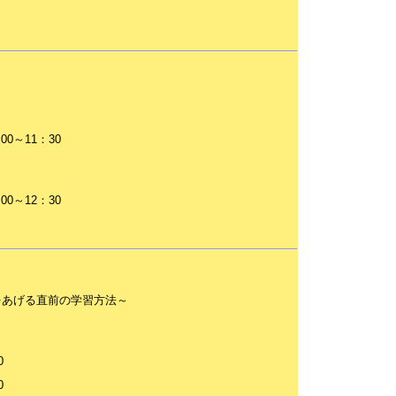
0～11：30
0～12：30
をあげる直前の学習方法～
0
0