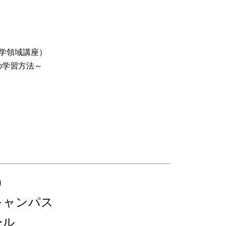
学領域講座）
の学習方法～
）
キャンパス
ール