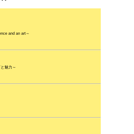
e and an art～
育と魅力～