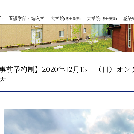
介
看護学部・編入学
大学院
大学院
感染
(博士前期)
(博士後期)
事前予約制】2020年12月13日（日）オ
内