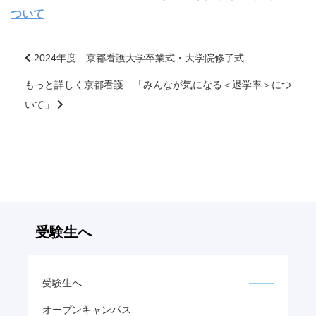
大学院【博士前期課程】
ついて
大学院【博士後期課程】
2024年度 京都看護大学卒業式・大学院修了式
もっと詳しく京都看護 「みんなが気になる＜退学率＞につ
前
感染管理認定看護師教育課程
後
いて」
の
記
看護の智協働開発センター
事
へ
入試案内
の
リ
ン
Q＆A
受験生へ
ク
サイト案内
受験生へ
オープンキャンパス
在校生専用