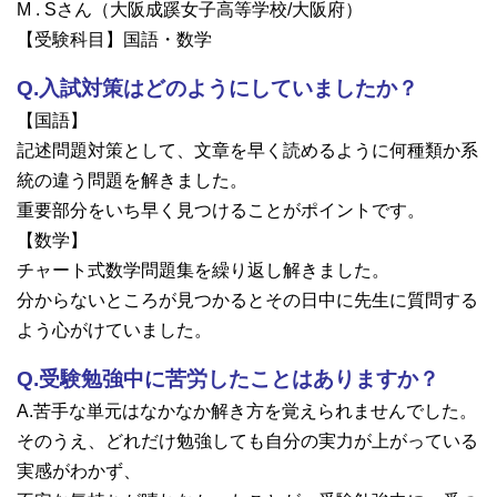
M . Sさん（大阪成蹊女子高等学校/大阪府）
大学院【博士前期課程】
【受験科目】国語・数学
大学院【博士後期課程】
Q.入試対策はどのようにしていましたか？
【国語】
記述問題対策として、文章を早く読めるように何種類か系
感染管理認定看護師教育課程
統の違う問題を解きました。
重要部分をいち早く見つけることがポイントです。
看護の智協働開発センター
【数学】
チャート式数学問題集を繰り返し解きました。
入試案内
分からないところが見つかるとその日中に先生に質問する
よう心がけていました。
Q＆A
Q.受験勉強中に苦労したことはありますか？
A.苦手な単元はなかなか解き方を覚えられませんでした。
サイト案内
そのうえ、どれだけ勉強しても自分の実力が上がっている
実感がわかず、
在校生専用