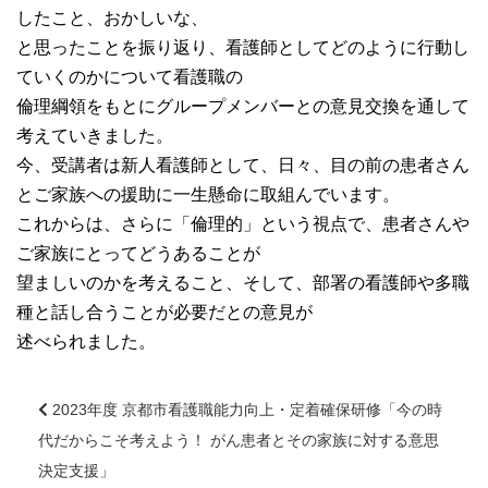
したこと、おかしいな、
大学院【博士前期課程】
と思ったことを振り返り、看護師としてどのように行動し
ていくのかについて看護職の
大学院【博士後期課程】
倫理綱領をもとにグループメンバーとの意見交換を通して
考えていきました。
感染管理認定看護師教育課程
今、受講者は新人看護師として、日々、目の前の患者さん
とご家族への援助に一生懸命に取組んでいます。
看護の智協働開発センター
これからは、さらに「倫理的」という視点で、患者さんや
ご家族にとってどうあることが
入試案内
望ましいのかを考えること、そして、部署の看護師や多職
種と話し合うことが必要だとの意見が
述べられました。
Q＆A
2023年度 京都市看護職能力向上・定着確保研修「今の時
サイト案内
代だからこそ考えよう！ がん患者とその家族に対する意思
前
決定支援」
後
在校生専用