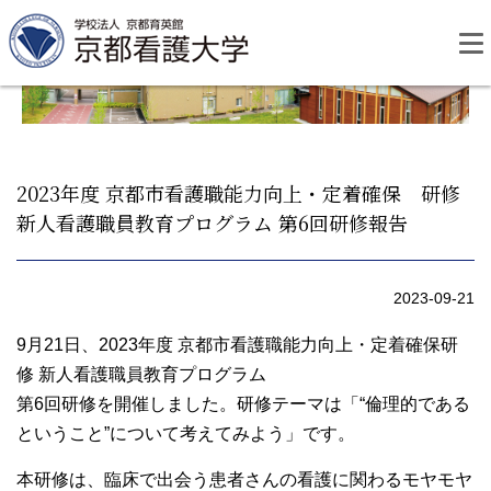
Skip
to
content
2023年度 京都市看護職能力向上・定着確保 研修
新人看護職員教育プログラム 第6回研修報告
資料請求
お問い合わせ
2023-09-21
大学紹介
9月21日、2023年度 京都市看護職能力向上・定着確保研
修 新人看護職員教育プログラム
看護学部・編入学
第6回研修を開催しました。研修テーマは「“倫理的である
ということ”について考えてみよう」です。
学校生活
本研修は、臨床で出会う患者さんの看護に関わるモヤモヤ