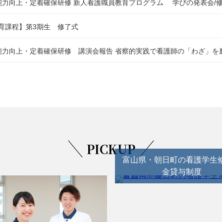
職能力向上・定着確保研修 新人看護職員教育プログラム 学びの発表会/
育課程】第3期生 修了式
護職能力向上・定着確保研修 講演会報告 省察的実践で看護師の「わざ」
PICKUP
富山県・朝日町の看護学生
金貸与制度