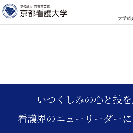
大学紹
Skip
to
content
いつくしみの心と技を
看護界のニューリーダーに