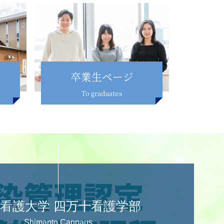
卒業生ページ
To graduates
看護大学 四万十看護学部
Shimanto Canpaus