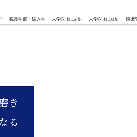
介
看護学部・編入学
大学院
大学院
感染
(博士前期)
(博士後期)
磨き
なる