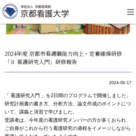
Skip
to
content
2024年度 京都市看護職能力向上・定着確保研修
「Ⅱ 看護研究入門」研修報告
資料請求
お問い合わせ
2024-06-17
大学紹介
「 看護研究入門 」を2日間のプログラムで開催しました。
研究計画書の書き方、分析方法、論文作成のポイントにつ
看護学部・編入学
いて、講義と演習で学びました。
受講者は、今年度の看護研究メンバーの方が多くおられ、
学校生活
ご自身がこれから行う看護研究の過程をイメージしながら