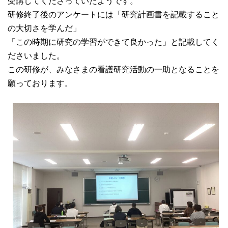
受講してくださっていたようです。
大学院【博士前期課程】
研修終了後のアンケートには「研究計画書を記載すること
の大切さを学んだ」
大学院【博士後期課程】
「この時期に研究の学習ができて良かった」と記載してく
ださいました。
この研修が、みなさまの看護研究活動の一助となることを
感染管理認定看護師教育課程
願っております。
看護の智協働開発センター
入試案内
Q＆A
サイト案内
在校生専用