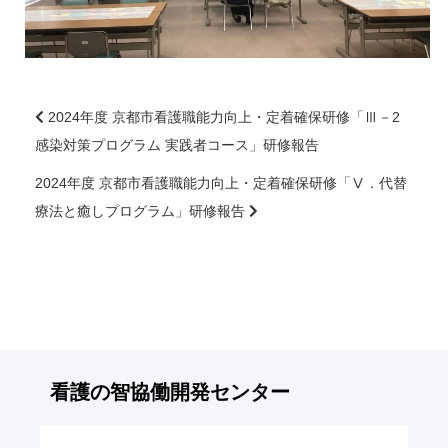
2024年度 京都市看護職能力向上・定着確保研修「Ⅲ－2
感染対策プログラム 実践者コース」研修報告
前
後
2024年度 京都市看護職能力向上・定着確保研修「Ⅴ．代替
の
療法と癒しプログラム」研修報告
記
事
へ
の
リ
ン
ク
看護の智
協働開発センター