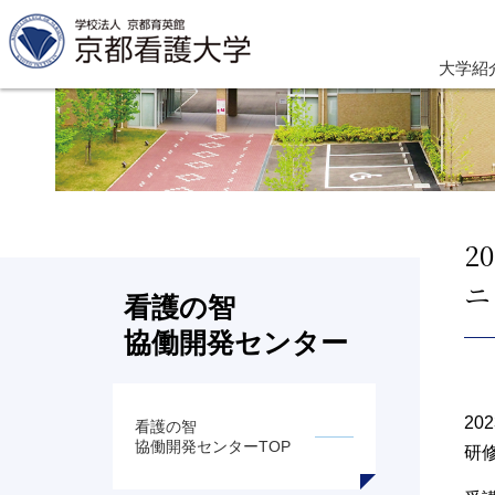
大学紹
2
ニ
看護の智
協働開発センター
2
看護の智
協働開発センターTOP
研