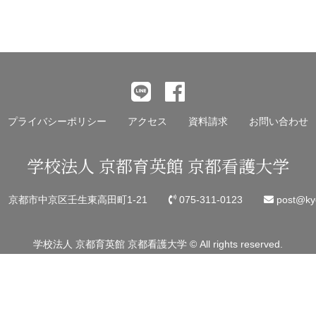
後
の
記
事
へ
の
プライバシーポリシー
アクセス
資料請求
お問い合わせ
リ
ン
学校法人 京都育英館 京都看護大学
ク
45 京都市中京区壬生東高田町1-21
075-311-0123
post@kyo
学校法人 京都育英館 京都看護大学 © All rights reserved.