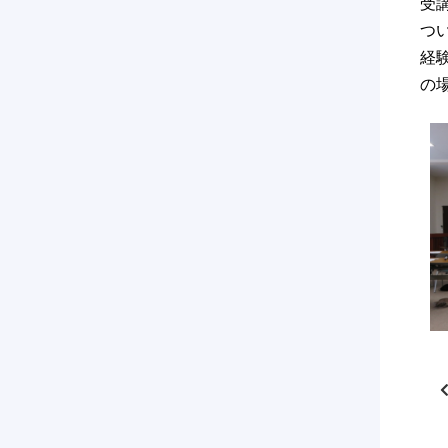
受
つ
経
の