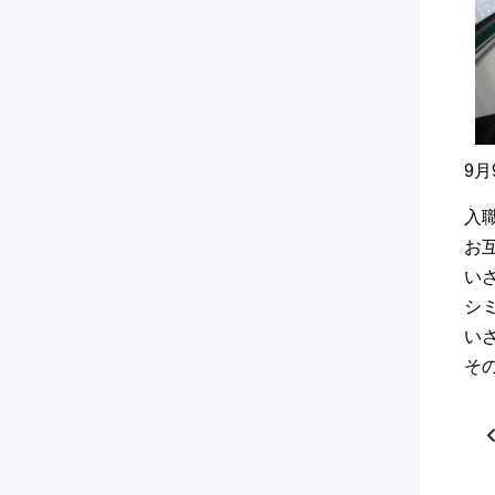
9
入
お
い
シ
い
そ