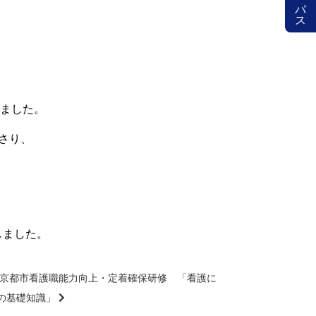
しました。
さり、
しました。
度 京都市看護職能力向上・定着確保研修 「看護に
の基礎知識」