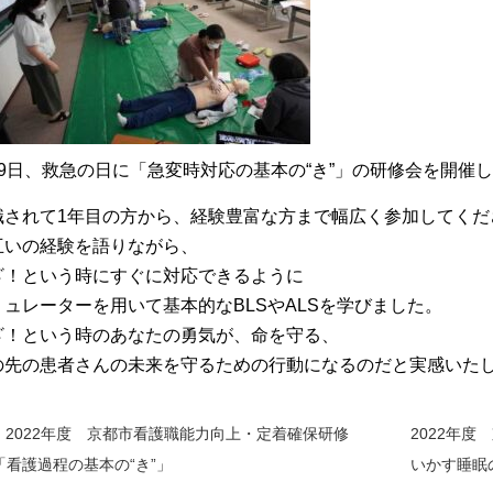
月9日、救急の日に「急変時対応の基本の“き”」の研修会を開催
職されて1年目の方から、経験豊富な方まで幅広く参加してくだ
互いの経験を語りながら、
ざ！という時にすぐに対応できるように
ミュレーターを用いて基本的なBLSやALSを学びました。
ざ！という時のあなたの勇気が、命を守る、
の先の患者さんの未来を守るための行動になるのだと実感いた
2022年度 京都市看護職能力向上・定着確保研修
2022年
「看護過程の基本の“き”」
いかす睡眠
前