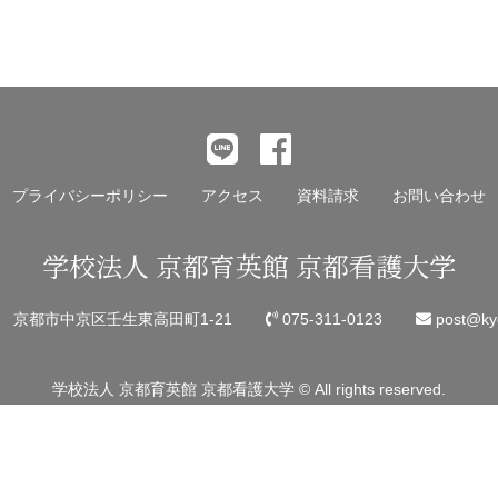
後
の
記
事
へ
の
プライバシーポリシー
アクセス
資料請求
お問い合わせ
リ
ン
学校法人 京都育英館 京都看護大学
ク
45 京都市中京区壬生東高田町1-21
075-311-0123
post@kyo
学校法人 京都育英館 京都看護大学 © All rights reserved.