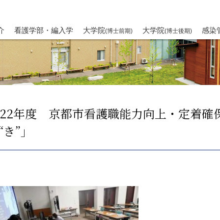
介
看護学部・編入学
大学院
大学院
感染
(博士前期)
(博士後期)
022年度 京都市看護職能力向上・定着
“き”」