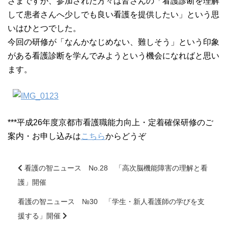
ざまですが、参加された方々は皆さんの「看護診断を理解
大学院【博士前期課程】
して患者さんへ少しでも良い看護を提供したい」という思
いはひとつでした。
大学院【博士後期課程】
今回の研修が「なんかなじめない、難しそう」という印象
がある看護診断を学んでみようという機会になればと思い
ます。
感染管理認定看護師教育課程
看護の智協働開発センター
***平成26年度京都市看護職能力向上・定着確保研修のご
入試案内
案内・お申し込みは
こちら
からどうぞ
Q＆A
看護の智ニュース No.28 「高次脳機能障害の理解と看
護」開催
前
サイト案内
後
看護の智ニュース №30 「学生・新人看護師の学びを支
の
援する」開催
記
在校生専用