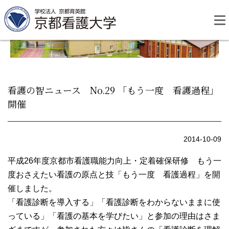
Skip
to
content
看護の智ニュース No.29 「もう一度 看護過程」
開催
資料請求
お問い合わせ
2014-10-09
大学紹介
平成26年度京都市看護職能力向上・定着確保研修 もう一
度おさえたい看護の原点と技「もう一度 看護過程」を開
看護学部・編入学
催しました。
「看護診断を導入する」「看護診断をわからないままに使
学校生活
っている」「看護の基本を学びたい」と参加の理由はさま