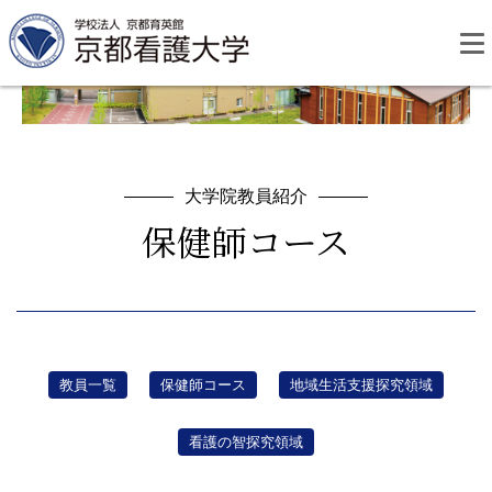
Skip
to
content
大学院教員紹介
保健師コース
資料請求
お問い合わせ
大学紹介
看護学部・編入学
教員一覧
保健師コース
地域生活支援探究領域
看護の智探究領域
学校生活