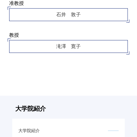
准教授
大学院【博士前期課程】
石井 敦子
大学院【博士後期課程】
教授
感染管理認定看護師教育課程
滝澤 寛子
看護の智協働開発センター
入試案内
Q＆A
大学院紹介
サイト案内
大学院紹介
在校生専用