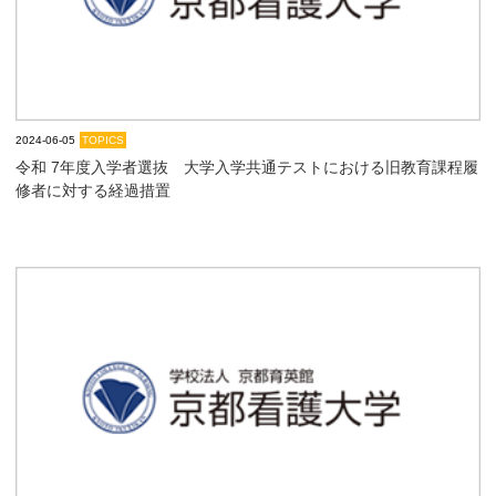
大学院【博士前期課程】
大学院【博士後期課程】
2024-06-05
TOPICS
感染管理認定看護師教育課程
令和 7年度入学者選抜 大学入学共通テストにおける旧教育課程履
修者に対する経過措置
看護の智協働開発センター
入試案内
Q＆A
サイト案内
在校生専用