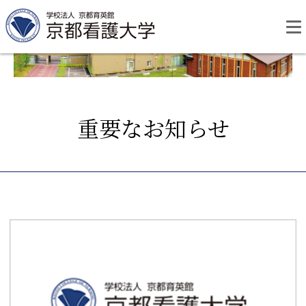
Skip
to
content
重要なお知らせ
資料請求
お問い合わせ
大学紹介
看護学部・編入学
学校生活