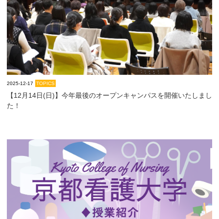
大学院【博士前期課程】
大学院【博士後期課程】
感染管理認定看護師教育課程
2025-12-17
TOPICS
【12月14日(日)】今年最後のオープンキャンパスを開催いたしまし
看護の智協働開発センター
た！
入試案内
Q＆A
サイト案内
在校生専用