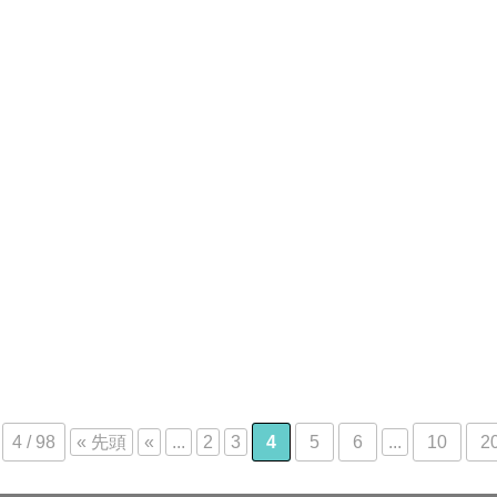
合同就職ガイダンス特集 第四弾 【合同就職ガイダンス参加卒業
生の声 part②】
4 / 98
« 先頭
«
...
2
3
4
5
6
...
10
2