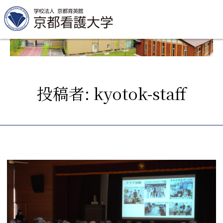
Skip
to
content
投稿者:
kyotok-staff
資料請求
お
大学紹介
看護学部・編入学
学校生活