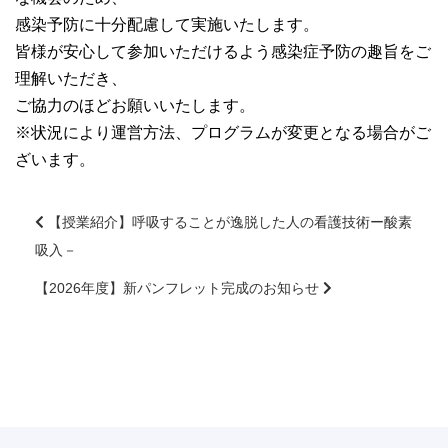
感染予防に十分配慮して実施いたします。
皆様が安心して参加いただけるよう感染症予防の趣旨をご
理解いただき、
ご協力のほどお願いいたします。
※状況により運営方法、プログラムが変更となる場合がご
ざいます。
【授業紹介】呼吸することが逸脱した人の看護技術ー酸素
吸入－
前
後
【2026年度】新パンフレット完成のお知らせ
の
記
事
へ
の
リ