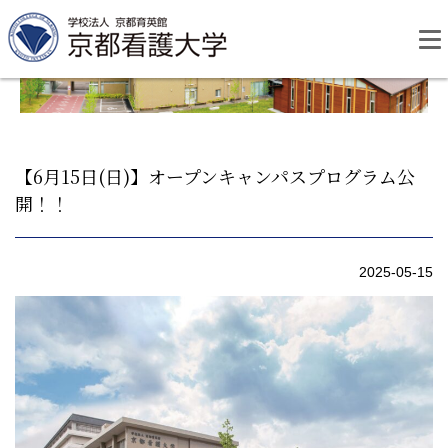
Skip
to
content
【6月15日(日)】オープンキャンパスプログラム公
開！！
資料請求
お問い合わせ
2025-05-15
大学紹介
看護学部・編入学
学校生活