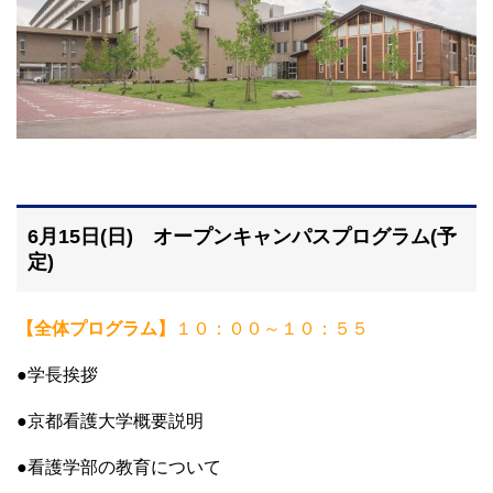
大学院【博士前期課程】
大学院【博士後期課程】
感染管理認定看護師教育課程
看護の智協働開発センター
6月15日(日) オープンキャンパスプログラム(予
定)
入試案内
【全体プログラム】
１０：００～１０：５５
Q＆A
●学長挨拶
サイト案内
●京都看護大学概要説明
●看護学部の教育について
在校生専用