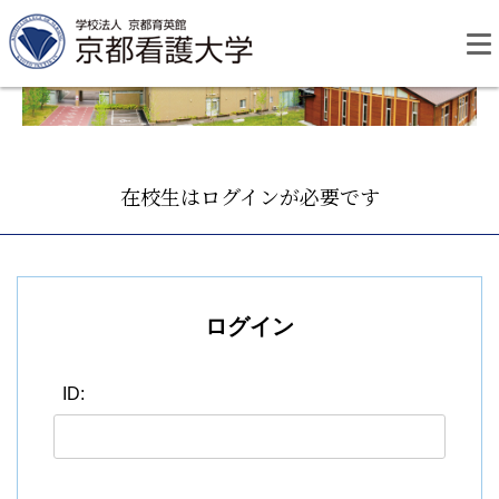
Skip
to
content
在校生はログインが必要です
資料請求
お問い合わせ
大学紹介
ログイン
看護学部・編入学
ID:
学校生活