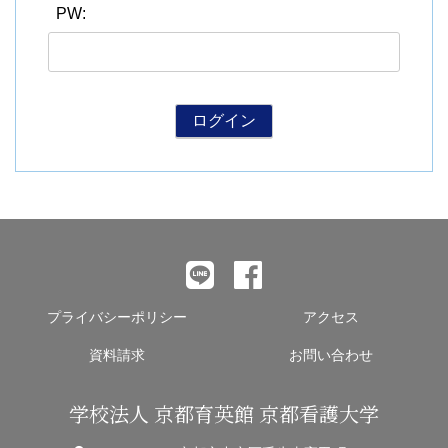
PW:
大学院【博士前期課程】
大学院【博士後期課程】
感染管理認定看護師教育課程
看護の智協働開発センター
入試案内
Q＆A
プライバシーポリシー
アクセス
資料請求
お問い合わせ
在校生専用
学校法人 京都育英館 京都看護大学