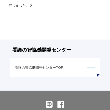
の
催しました。
記
事
へ
の
リ
ン
ク
看護の智
協働開発センター
看護の智
協働開発センターTOP