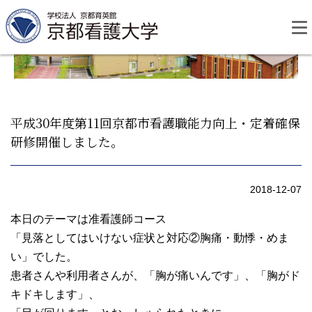
Skip
to
content
平成30年度第11回京都市看護職能力向上・定着確保
研修開催しました。
資料請求
お問い合わせ
2018-12-07
大学紹介
本日のテーマは准看護師コース
「見落としてはいけない症状と対応②胸痛・動悸・めま
看護学部・編入学
い」でした。
患者さんや利用者さんが、「胸が痛いんです」、「胸がド
学校生活
キドキします」、