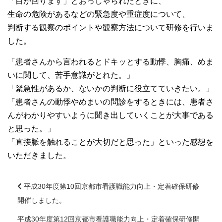
「目が回ります」とおっしゃられたときに、
大学院【博士前期課程】
生命の危険があるなどの緊急度や重症度について、
判断する観察のポイントや観察方法について研修を行いま
大学院【博士後期課程】
した。
「患者さんから言われるとドキッとする動悸、胸痛、めま
感染管理認定看護師教育課程
いに関して、苦手意識がとれた。」
「緊急性があるか、ないかの判断に役立てていきたい。」
看護の智協働開発センター
「患者さんの動悸やめまいの問診をするときには、患者さ
んがわかりやすいように聞き出していくことが大事である
入試案内
と思った。」
「直接脈を触れることが大切だと思った」といった感想を
いただきました。
Q＆A
平成30年度第10回京都市看護職能力向上・定着確保研修
サイト案内
開催しました。
前
後
平成30年度第12回京都市看護職能力向上・定着確保研修開
在校生専用