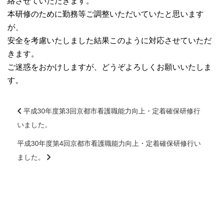
絡させていただきます。
大学院【博士前期課程】
本研修のために勤務等ご調整いただいていたと思います
が、
大学院【博士後期課程】
安全を考慮いたしました結果このように対応させていただ
きます。
ご迷惑をおかけしますが、どうぞよろしくお願いいたしま
感染管理認定看護師教育課程
す。
看護の智協働開発センター
平成30年度第3回京都市看護職能力向上・定着確保研修行
いました。
入試案内
前
後
平成30年度第4回京都市看護職能力向上・定着確保研修行い
の
Q＆A
ました。
記
事
サイト案内
へ
の
リ
在校生専用