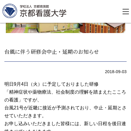
Skip
to
content
台風に伴う研修会中止・延期のお知らせ
資料請求
お問い合わせ
2018-09-03
大学紹介
明日9月4日（火）に予定しておりました研修
「精神症状や薬物療法、社会制度の理解を踏まえたこころ
の看護」ですが、
看護学部・編入学
台風21号が近畿に接近が予測されており、中止・延期とさ
せていただきます。
学校生活
お申し込みいただきました皆様には、新しい日程を後日連